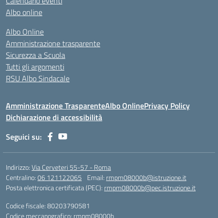
Calendario eventi
Albo online
Albo Online
Amministrazione trasparente
Sicurezza a Scuola
Tutti gli argomenti
RSU Albo Sindacale
Amministrazione Trasparente
Albo Online
Privacy Policy
Dichiarazione di accessibilità
Seguici su:
Indirizzo:
Via Cerveteri 55-57 - Roma
Centralino:
06 121122065
Email:
rmpm08000b@istruzione.it
Posta elettronica certificata (PEC):
rmpm08000b@pec.istruzione.it
Codice fiscale: 80203790581
Codice meccanografico:
rmpm08000b