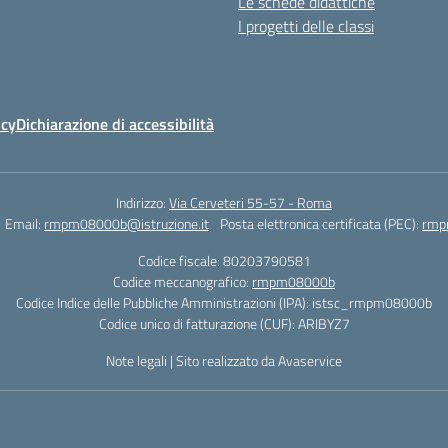
Le schede didattiche
I progetti delle classi
icy
Dichiarazione di accessibilità
Indirizzo:
Via Cerveteri 55-57 - Roma
Email:
rmpm08000b@istruzione.it
Posta elettronica certificata (PEC):
rmp
Codice fiscale: 80203790581
Codice meccanografico:
rmpm08000b
Codice Indice delle Pubbliche Amministrazioni (IPA): istsc_rmpm08000b
Codice unico di fatturazione (CUF): ARIBYZ7
Note legali
|
Sito realizzato da Avaservice