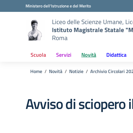
Vai ai contenuti
Vai al menu di navigazione
Vai al footer
Ministero dell'Istruzione e del Merito
Liceo delle Scienze Umane, Lic
Istituto Magistrale Statale "M
Roma
Scuola
Servizi
Novità
Didattica
Home
Novità
Notizie
Archivio Circolari 2
Avviso di sciopero i