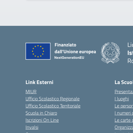
Li
Is
R
Link Esterni
La Scuo
MIUR
Presenta
Ufficio Scolastico Regionale
I luoghi
Ufficio Scolastico Territoriale
Le perso
Scuola in Chiaro
I numeri 
Iscrizioni On Line
Le carte 
Invalsi
Organizz