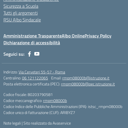
Sicurezza a Scuola
Tutti gli argomenti
RSU Albo Sindacale
Amministrazione Trasparente
Albo Online
Privacy Policy
Dichiarazione di accessibilità
Seguici su:
Indirizzo:
Via Cerveteri 55-57 - Roma
Centralino:
06 121122065
Email:
rmpm08000b@istruzione.it
Posta elettronica certificata (PEC):
rmpm08000b@pec.istruzione.it
Codice fiscale: 80203790581
Codice meccanografico:
rmpm08000b
Codice Indice delle Pubbliche Amministrazioni (IPA): istsc_rmpm08000b
Codice unico di fatturazione (CUF): ARIBYZ7
Note legali
|
Sito realizzato da Avaservice