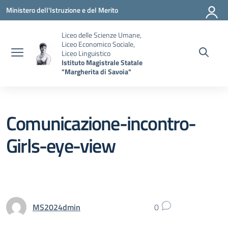
Vai ai contenuti
Vai al menu di navigazione
Vai al footer
Ministero dell'Istruzione e del Merito
Liceo delle Scienze Umane,
Liceo Economico Sociale,
Liceo Linguistico
Istituto Magistrale Statale
"Margherita di Savoia"
Comunicazione-incontro-
Girls-eye-view
MS2024dmin
0