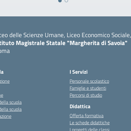
ceo delle Scienze Umane, Liceo Economico Sociale, 
tituto Magistrale Statale "Margherita di Savoia"
oma
la
I Servizi
zione
Personale scolastico
Famiglie e studenti
ne
Percorsi di studio
della scuola
Didattica
della scuola
Offerta formativa
azione
Le schede didattiche
I progetti delle classi