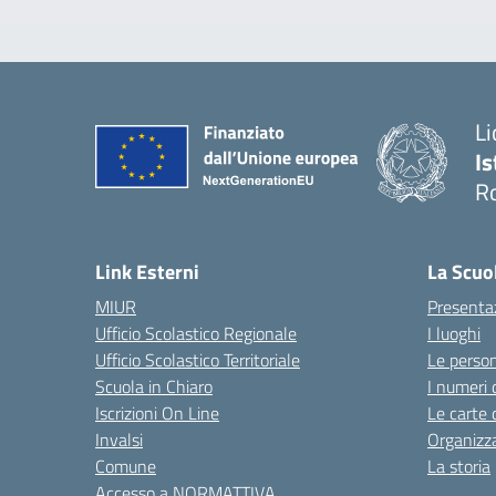
Li
Is
R
Link Esterni
La Scuo
MIUR
Presenta
Ufficio Scolastico Regionale
I luoghi
Ufficio Scolastico Territoriale
Le perso
Scuola in Chiaro
I numeri 
Iscrizioni On Line
Le carte 
Invalsi
Organizz
Comune
La storia
Accesso a NORMATTIVA