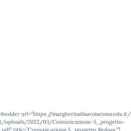
mbedder url=”https://margheritadisavoiaroma.edu.it
t/uploads/2022/03/Comunicazione-5_progetto-
.pdf” title=”Comunicazione 5_progetto Redooc”]