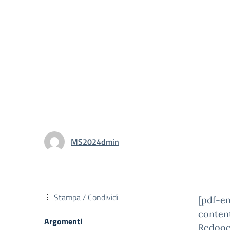
MS2024dmin
Stampa / Condividi
[pdf-e
conten
Argomenti
Redooc