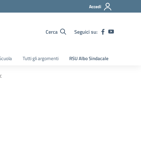
Accedi
Cerca
Seguici su:
Scuola
Tutti gli argomenti
RSU Albo Sindacale
c