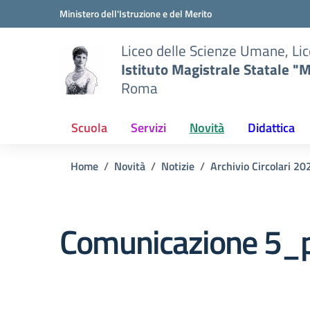
Vai ai contenuti
Vai al menu di navigazione
Vai al footer
Ministero dell'Istruzione e del Merito
Liceo delle Scienze Umane, Lic
Istituto Magistrale Statale "M
Roma
Scuola
Servizi
Novità
Didattica
Home
Novità
Notizie
Archivio Circolari 2
Comunicazione 5_p