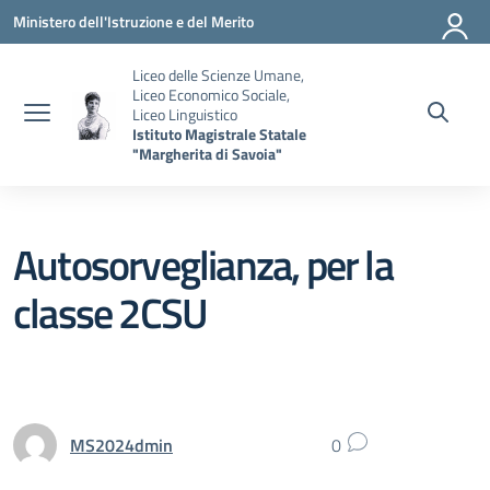
Vai ai contenuti
Vai al menu di navigazione
Vai al footer
Ministero dell'Istruzione e del Merito
Liceo delle Scienze Umane,
Liceo Economico Sociale,
Liceo Linguistico
Istituto Magistrale Statale
"Margherita di Savoia"
Autosorveglianza, per la
classe 2CSU
MS2024dmin
0