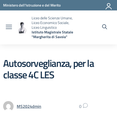
Vai ai contenuti
Vai al menu di navigazione
Vai al footer
Ministero dell'Istruzione e del Merito
Liceo delle Scienze Umane,
Liceo Economico Sociale,
Liceo Linguistico
Istituto Magistrale Statale
"Margherita di Savoia"
Autosorveglianza, per la
classe 4C LES
MS2024dmin
0