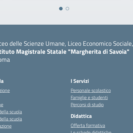
ceo delle Scienze Umane, Liceo Economico Sociale, 
tituto Magistrale Statale "Margherita di Savoia"
oma
la
I Servizi
zione
Personale scolastico
Famiglie e studenti
ne
Percorsi di studio
della scuola
Didattica
della scuola
Offerta formativa
azione
Le schede didattiche