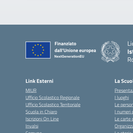
Li
Is
R
Link Esterni
La Scuo
MIUR
Presenta
Ufficio Scolastico Regionale
I luoghi
Ufficio Scolastico Territoriale
Le perso
Scuola in Chiaro
I numeri 
Iscrizioni On Line
Le carte 
Invalsi
Organizz