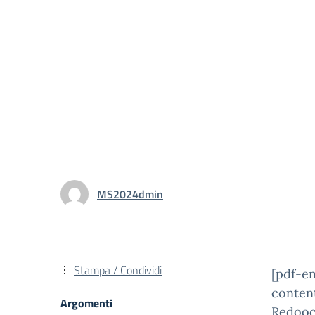
MS2024dmin
Stampa / Condividi
[pdf-e
conten
Argomenti
Redooc