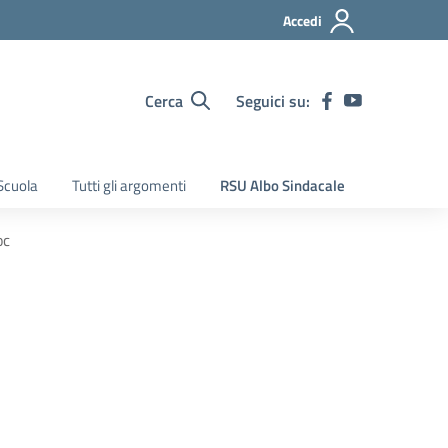
Accedi
Cerca
Seguici su:
Scuola
Tutti gli argomenti
RSU Albo Sindacale
oc