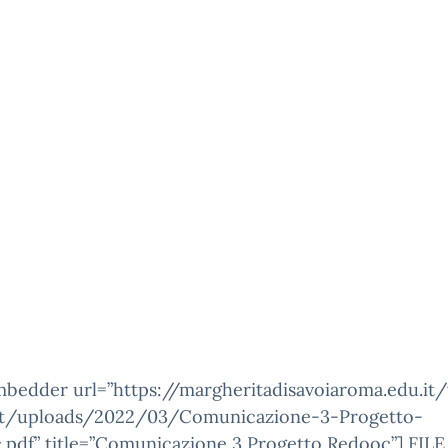
mbedder url=”https://margheritadisavoiaroma.edu.it
t/uploads/2022/03/Comunicazione-3-Progetto-
.pdf” title=”Comunicazione 3 Progetto Redooc”]
FILE