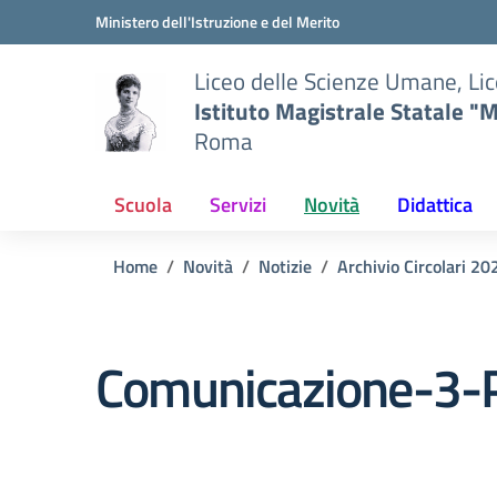
Vai ai contenuti
Vai al menu di navigazione
Vai al footer
Ministero dell'Istruzione e del Merito
Liceo delle Scienze Umane, Lic
Istituto Magistrale Statale "M
Roma
Scuola
Servizi
Novità
Didattica
Home
Novità
Notizie
Archivio Circolari 2
Comunicazione-3-