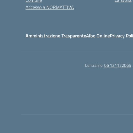
Comune
La storia
Accesso a NORMATTIVA
Amministrazione Trasparente
Albo Online
Privacy Pol
Centralino:
06 121122065