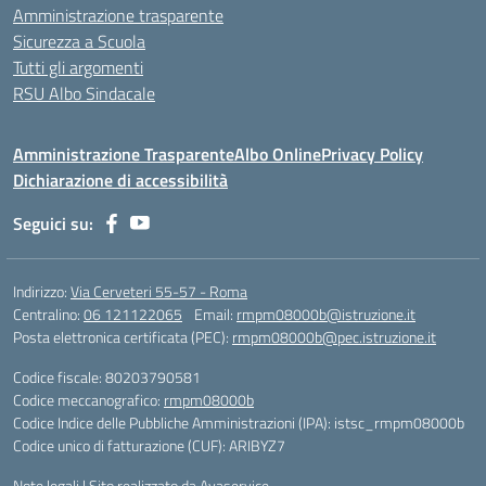
Amministrazione trasparente
Sicurezza a Scuola
Tutti gli argomenti
RSU Albo Sindacale
Amministrazione Trasparente
Albo Online
Privacy Policy
Dichiarazione di accessibilità
Seguici su:
Indirizzo:
Via Cerveteri 55-57 - Roma
Centralino:
06 121122065
Email:
rmpm08000b@istruzione.it
Posta elettronica certificata (PEC):
rmpm08000b@pec.istruzione.it
Codice fiscale: 80203790581
Codice meccanografico:
rmpm08000b
Codice Indice delle Pubbliche Amministrazioni (IPA): istsc_rmpm08000b
Codice unico di fatturazione (CUF): ARIBYZ7
Note legali
|
Sito realizzato da Avaservice