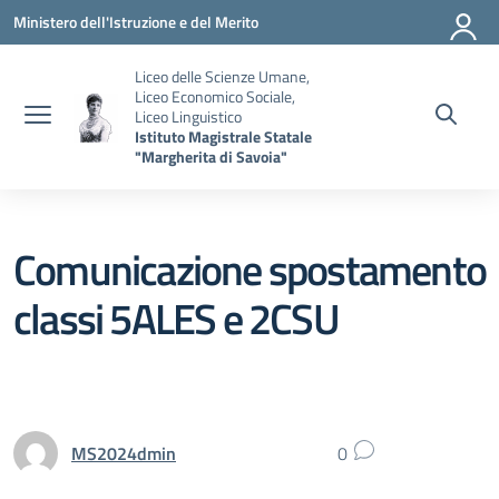
Vai ai contenuti
Vai al menu di navigazione
Vai al footer
Ministero dell'Istruzione e del Merito
Liceo delle Scienze Umane,
Liceo Economico Sociale,
Liceo Linguistico
Istituto Magistrale Statale
"Margherita di Savoia"
Comunicazione spostamento
classi 5ALES e 2CSU
MS2024dmin
0