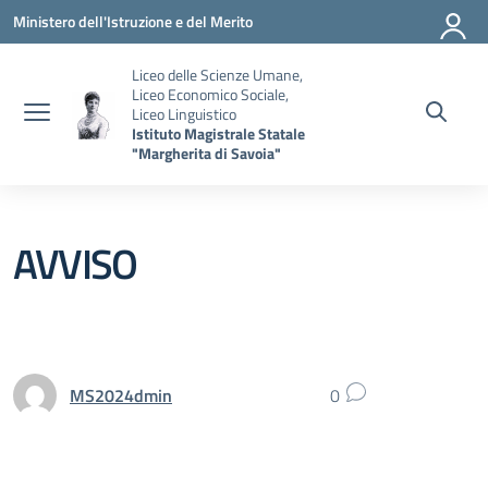
Vai ai contenuti
Vai al menu di navigazione
Vai al footer
Ministero dell'Istruzione e del Merito
Liceo delle Scienze Umane,
Liceo Economico Sociale,
Liceo Linguistico
Istituto Magistrale Statale
"Margherita di Savoia"
AVVISO
MS2024dmin
0