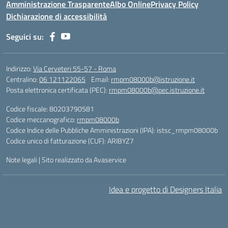
Amministrazione Trasparente
Albo Online
Privacy Policy
Dichiarazione di accessibilità
Seguici su:
Indirizzo:
Via Cerveteri 55-57 - Roma
Centralino:
06 121122065
Email:
rmpm08000b@istruzione.it
Posta elettronica certificata (PEC):
rmpm08000b@pec.istruzione.it
Codice fiscale: 80203790581
Codice meccanografico:
rmpm08000b
Codice Indice delle Pubbliche Amministrazioni (IPA): istsc_rmpm08000b
Codice unico di fatturazione (CUF): ARIBYZ7
Note legali
|
Sito realizzato da Avaservice
Idea e progetto di Designers Italia