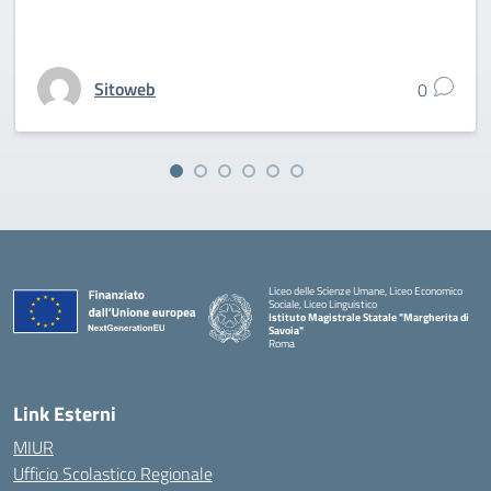
Sitoweb
0
Liceo delle Scienze Umane, Liceo Economico
Sociale, Liceo Linguistico
Istituto Magistrale Statale "Margherita di
Savoia"
Roma
Link Esterni
MIUR
Ufficio Scolastico Regionale