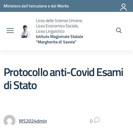
Vai ai contenuti
Vai al menu di navigazione
Vai al footer
Ministero dell'Istruzione e del Merito
Liceo delle Scienze Umane,
Liceo Economico Sociale,
Liceo Linguistico
Istituto Magistrale Statale
"Margherita di Savoia"
Protocollo anti-Covid Esami
di Stato
MS2024dmin
0