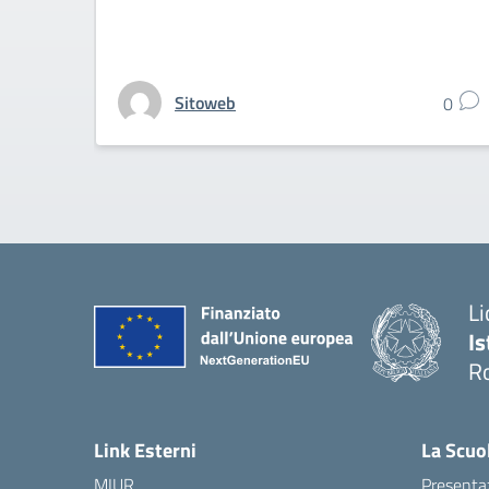
Sitoweb
0
Li
Is
R
Link Esterni
La Scuo
MIUR
Presenta