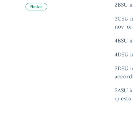
2BSU in
Notizie
3CSU in
nov or
4BSU in
4DSU in
5DSU i
accordi
5ASU i
questa