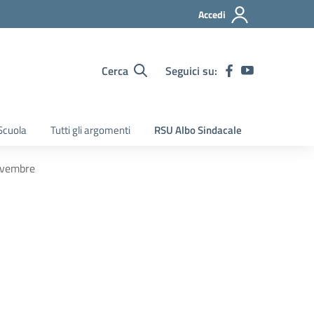
Accedi
Cerca
Seguici su:
Scuola
Tutti gli argomenti
RSU Albo Sindacale
novembre