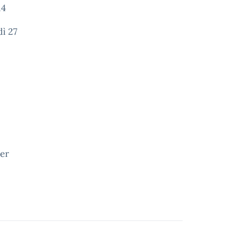
14
ì 27
per