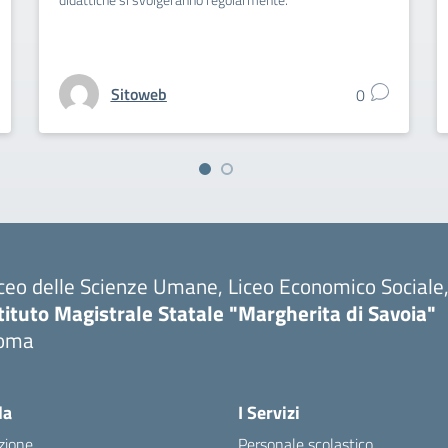
Sitoweb
0
ceo delle Scienze Umane, Liceo Economico Sociale, 
tituto Magistrale Statale "Margherita di Savoia"
oma
la
I Servizi
zione
Personale scolastico