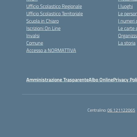
Ufficio Scolastico Regionale
I luoghi
Ufficio Scolastico Territoriale
Le perso
Scuola in Chiaro
I numeri 
Iscrizioni On Line
Le carte 
Invalsi
Organizz
Comune
La storia
Accesso a NORMATTIVA
Amministrazione Trasparente
Albo Online
Privacy Pol
Centralino:
06 121122065