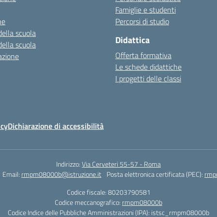
Famiglie e studenti
ne
Percorsi di studio
della scuola
Didattica
della scuola
Offerta formativa
azione
Le schede didattiche
I progetti delle classi
icy
Dichiarazione di accessibilità
Indirizzo:
Via Cerveteri 55-57 - Roma
Email:
rmpm08000b@istruzione.it
Posta elettronica certificata (PEC):
rmp
Codice fiscale: 80203790581
Codice meccanografico:
rmpm08000b
Codice Indice delle Pubbliche Amministrazioni (IPA): istsc_rmpm08000b