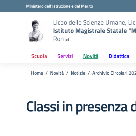
Vai ai contenuti
Vai al menu di navigazione
Vai al footer
Ministero dell'Istruzione e del Merito
Liceo delle Scienze Umane, Lic
Istituto Magistrale Statale "M
Roma
Scuola
Servizi
Novità
Didattica
Home
Novità
Notizie
Archivio Circolari 2
Classi in presenza