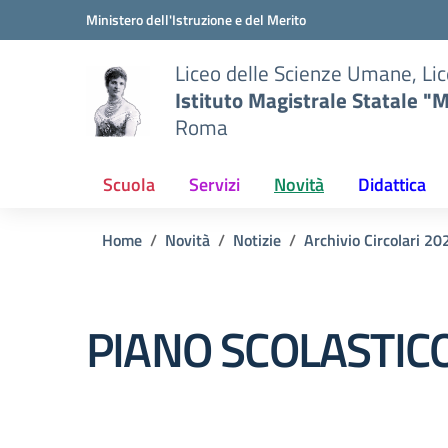
Vai ai contenuti
Vai al menu di navigazione
Vai al footer
Ministero dell'Istruzione e del Merito
Liceo delle Scienze Umane, Lic
Istituto Magistrale Statale "M
Roma
Scuola
Servizi
Novità
Didattica
Home
Novità
Notizie
Archivio Circolari 2
PIANO SCOLASTICO P