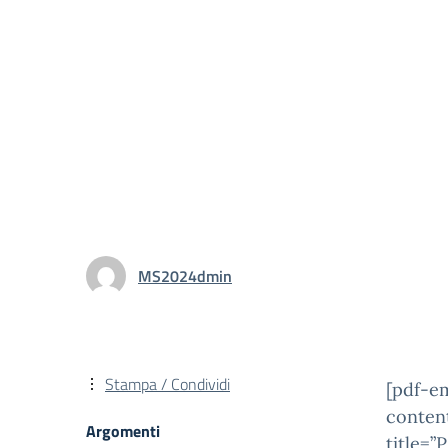
MS2024dmin
Stampa / Condividi
[pdf-e
conten
Argomenti
title=