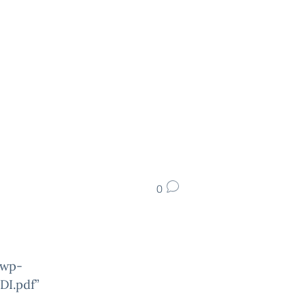
0
/wp-
I.pdf”