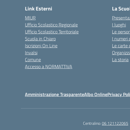
Link Esterni
La Scuo
MIUR
Presenta
Ufficio Scolastico Regionale
I luoghi
Ufficio Scolastico Territoriale
Le perso
Scuola in Chiaro
I numeri 
Iscrizioni On Line
Le carte 
Invalsi
Organizz
Comune
La storia
Accesso a NORMATTIVA
Amministrazione Trasparente
Albo Online
Privacy Pol
Centralino:
06 121122065