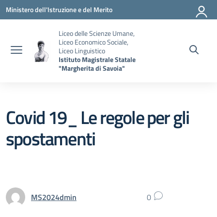
Vai ai contenuti
Vai al menu di navigazione
Vai al footer
Ministero dell'Istruzione e del Merito
Liceo delle Scienze Umane,
Liceo Economico Sociale,
Liceo Linguistico
Istituto Magistrale Statale
"Margherita di Savoia"
Covid 19_ Le regole per gli
spostamenti
MS2024dmin
0