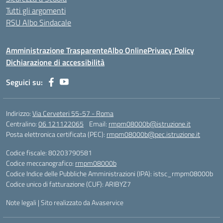
Tutti gli argomenti
RSU Albo Sindacale
Amministrazione Trasparente
Albo Online
Privacy Policy
Dichiarazione di accessibilità
Seguici su:
Indirizzo:
Via Cerveteri 55-57 - Roma
Centralino:
06 121122065
Email:
rmpm08000b@istruzione.it
Posta elettronica certificata (PEC):
rmpm08000b@pec.istruzione.it
Codice fiscale: 80203790581
Codice meccanografico:
rmpm08000b
Codice Indice delle Pubbliche Amministrazioni (IPA): istsc_rmpm08000b
Codice unico di fatturazione (CUF): ARIBYZ7
Note legali
|
Sito realizzato da Avaservice