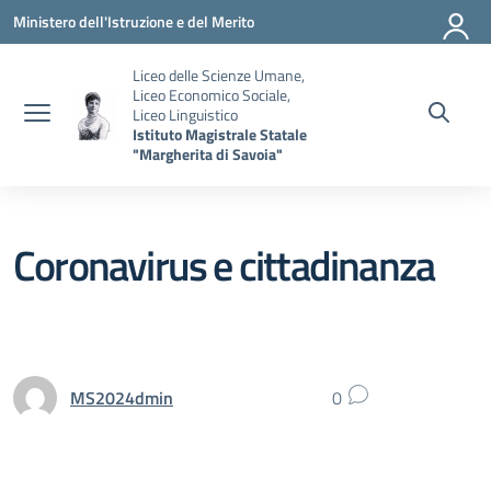
Vai ai contenuti
Vai al menu di navigazione
Vai al footer
Ministero dell'Istruzione e del Merito
Liceo delle Scienze Umane,
Liceo Economico Sociale,
Liceo Linguistico
Istituto Magistrale Statale
"Margherita di Savoia"
Coronavirus e cittadinanza
MS2024dmin
0