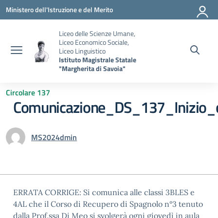
Vai ai contenuti
Vai al menu di navigazione
Vai al footer
Ministero dell'Istruzione e del Merito
Liceo delle Scienze Umane,
Liceo Economico Sociale,
Liceo Linguistico
Istituto Magistrale Statale
"Margherita di Savoia"
Circolare 137
Comunicazione_DS_137_Inizio_c
MS2024dmin
ERRATA CORRIGE: Si comunica alle classi 3BLES e
4AL che il Corso di Recupero di Spagnolo n°3 tenuto
dalla Prof.ssa Di Meo si svolgerà ogni giovedì in aula