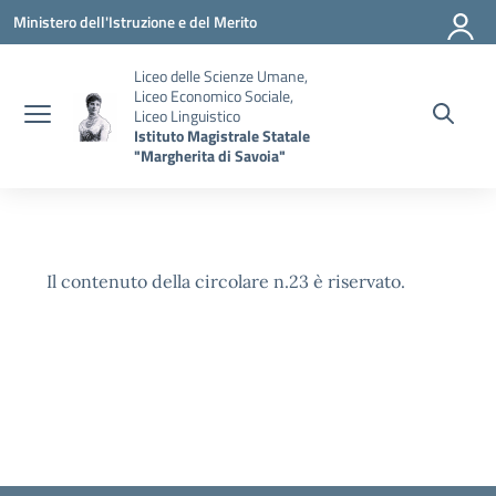
Vai ai contenuti
Vai al menu di navigazione
Vai al footer
Ministero dell'Istruzione e del Merito
Liceo delle Scienze Umane,
Liceo Economico Sociale,
Liceo Linguistico
Istituto Magistrale Statale
"Margherita di Savoia"
Il contenuto della circolare n.23 è riservato.