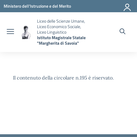
Vai ai contenuti
Vai al menu di navigazione
Vai al footer
Ministero dell'Istruzione e del Merito
Liceo delle Scienze Umane,
Liceo Economico Sociale,
Liceo Linguistico
Istituto Magistrale Statale
"Margherita di Savoia"
Il contenuto della circolare n.195 è riservato.