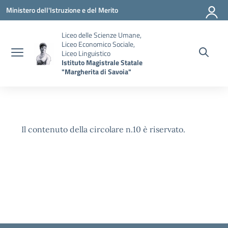
Vai ai contenuti
Vai al menu di navigazione
Vai al footer
Ministero dell'Istruzione e del Merito
Liceo delle Scienze Umane,
Liceo Economico Sociale,
Liceo Linguistico
Istituto Magistrale Statale
"Margherita di Savoia"
Il contenuto della circolare n.10 è riservato.